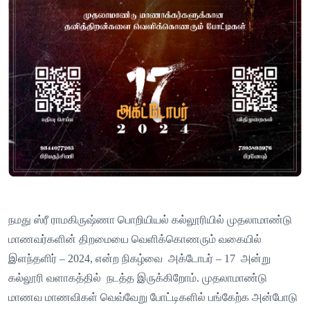
நமது
ஸ்ரீ
ராமகிருஷ்ணா
பொறியியல்
கல்லூரியில்
முதலாமாண்டு
மாணவர்களின்
திறமையை
வெளிக்கொணரும்
வகையில்
இளந்தளிர்
– 2024,
என்ற
நிகழ்வை
அக்டோபர்
– 17
அன்று
கல்லூரி
வளாகத்தில்
நடத்த
இருக்கிறோம்
.
முதலாமாண்டு
மாணவ
மாணவிகள்
வெவ்வேறு
போட்டிகளில்
பங்கேற்க
அன்போடு